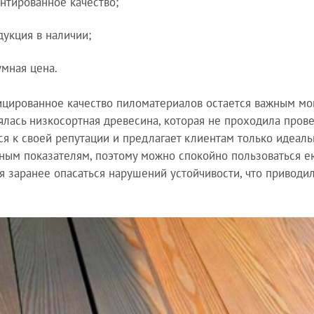
антированное качество;
дукция в наличии;
умная цена.
цированное качество пиломатериалов остается важным мо
ялась низкосортная древесина, которая не проходила прове
ся к своей репутации и предлагает клиентам только идеал
ным показателям, поэтому можно спокойно пользоваться ею
я заранее опасаться нарушений устойчивости, что приводи