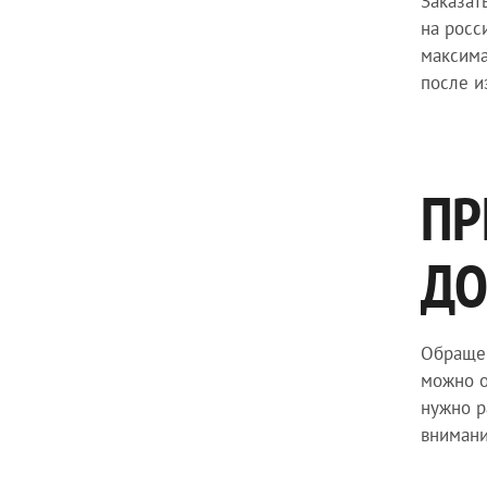
Заказат
на росс
максима
после и
ПР
ДО
Обращен
можно о
нужно р
внимани