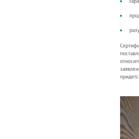
гар
про
раз
Сертифи
поставл
относит
заявлен
придетс