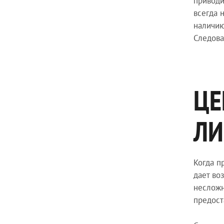
приводи
всегда 
наличию
Следова
ЦЕ
ЛИ
Когда п
дает во
несложн
предост