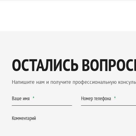
птимальная для строительства влажность изделий из лист
иапазон влажности у
наших пиломатериалов
.
ри сушке влажность и температура меняются, поэтому ее п
остоянной. Изменения прочности, связанные с влажностью, 
ревесины снижается ее прочность, а при высушивании проч
ОСТАЛИСЬ ВОПРОС
Напишите нам и получите профессиональную консул
Ваше имя
Номер телефона
Комментарий