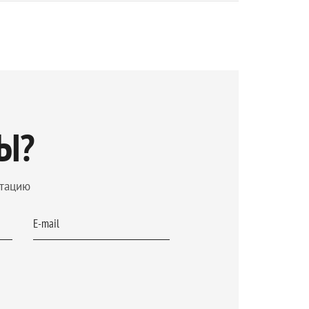
венницы — 12-14%. Именно такой
рочность также не остается
обратимы, т. е. при увлажнении сухой
ность восстанавливается.
Ы?
ьтацию
E-mail