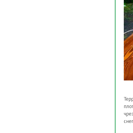
Тер
пло
чре
сне