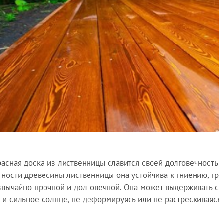
расная доска из лиственницы славится своей долговечность
тности древесины лиственницы она устойчива к гниению, гр
звычайно прочной и долговечной. Она может выдерживать с
г и сильное солнце, не деформируясь или не растрескиваяс