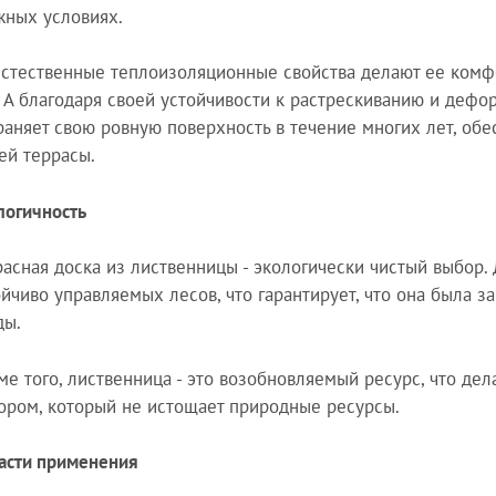
жных условиях.
естественные теплоизоляционные свойства делают ее комф
. А благодаря своей устойчивости к растрескиванию и дефо
раняет свою ровную поверхность в течение многих лет, об
ей террасы.
логичность
расная доска из лиственницы - экологически чистый выбор.
ойчиво управляемых лесов, что гарантирует, что она была 
ды.
ме того, лиственница - это возобновляемый ресурс, что де
ором, который не истощает природные ресурсы.
асти применения