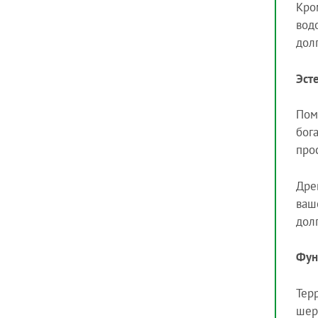
Кро
вод
дол
Эст
Пом
бог
про
Дре
ваш
дол
Фун
Тер
шер