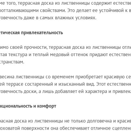
ме того, террасная доска из лиственницы содержит естест
оотталкивающими свойствами. Это делает ее устойчивой к 
говечность даже в самых влажных условиях.
етическая привлекательность
имо своей прочности, террасная доска из лиственницы от
атая текстура и теплый медовый оттенок придают естеств
странствам.
весина лиственницы со временем приобретает красивую сер
ей террасе состаренный и изысканный вид. Этот естественн
говечность доски, а лишь добавляет ей характера и привлек
кциональность и комфорт
расная доска из лиственницы не только долговечна и красив
оховатой поверхности она обеспечивает отличное сцеплен