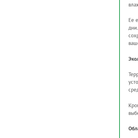
вла
Ее 
дни
сох
ваш
Эко
Тер
уст
сре
Кро
выб
Обл