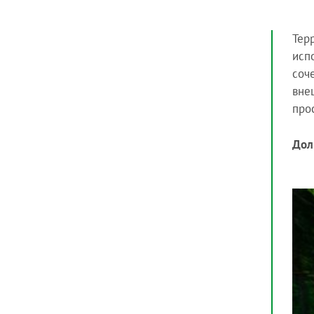
Тер
исп
соч
вне
про
Дол