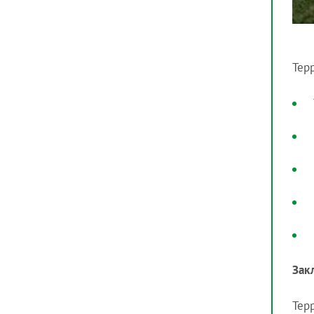
Тер
Зак
Тер