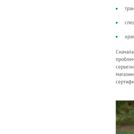
тра
спе
хра
Сначала
проблем
серьезн
магазин
сертифи