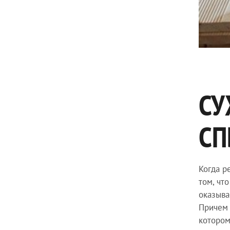
СУ
СП
Когда р
том, чт
оказыва
Причем 
котором