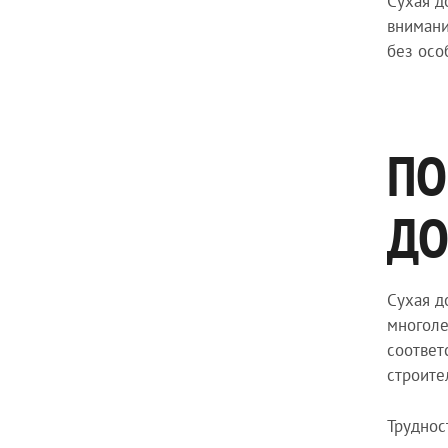
Сухая д
внимани
без осо
ПО
ДО
Сухая д
многоле
соответ
строите
Труднос