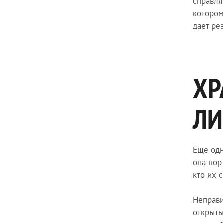
справля
котором
дает ре
ХР
ЛИ
Еще одн
она пор
кто их 
Неправи
открыты