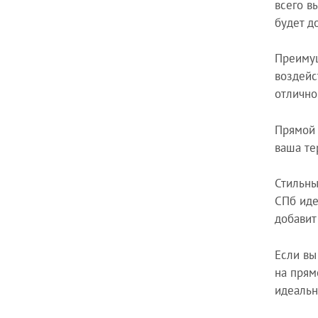
всего в
будет д
Преимущ
воздейс
отлично
Прямой 
ваша те
Стильны
СПб иде
добавит
Если вы
на прям
идеальн