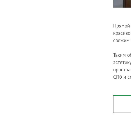
Прямой 
красиво
свежим 
Таким о
эстетик
простра
СПб и с