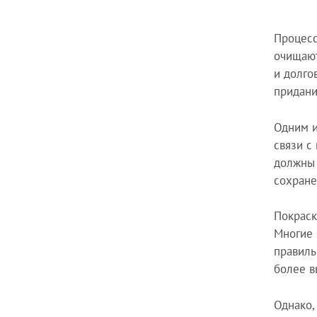
Процес
очищают
и долго
придани
Одним и
связи с
должны 
сохране
Покраск
Многие 
правиль
более в
Однако,