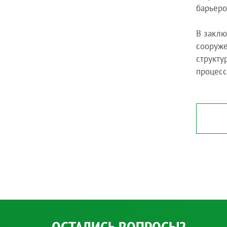
барьеро
В заклю
сооруже
структу
процесс