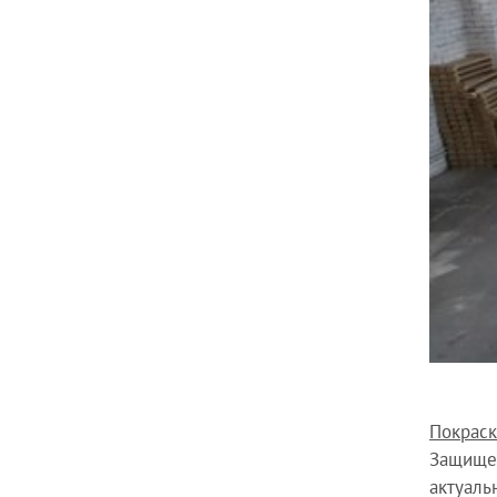
Покраск
Защищен
актуаль