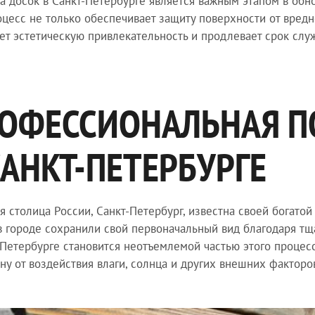
а досок в Санкт-Петербурге является важным этапом в обн
оцесс не только обеспечивает защиту поверхности от вред
ет эстетическую привлекательность и продлевает срок слу
ОФЕССИОНАЛЬНАЯ П
САНКТ-ПЕТЕРБУРГЕ
я столица России, Санкт-Петербург, известна своей богато
в городе сохранили свой первоначальный вид благодаря тщ
-Петербурге становится неотъемлемой частью этого процесс
ну от воздействия влаги, солнца и других внешних факторо