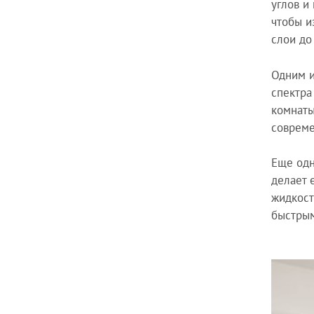
углов и
чтобы и
слои до
Одним и
спектра
комнаты
соврем
Еще одн
делает 
жидкост
быстрым