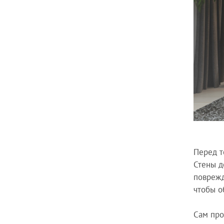
Перед т
Стены д
поврежд
чтобы о
Сам про