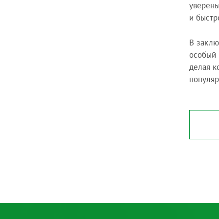
уверены
и быстр
В заклю
особый 
делая к
популяр