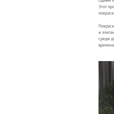
Одним и
Этот пр
покраск
Покраск
и элега
среди д
времене