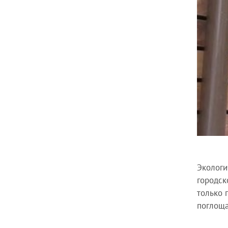
Экологи
городск
только 
поглоща