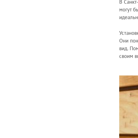
В Санкт
могут б
идеальн
Установ
Они пон
вид. По
своим в