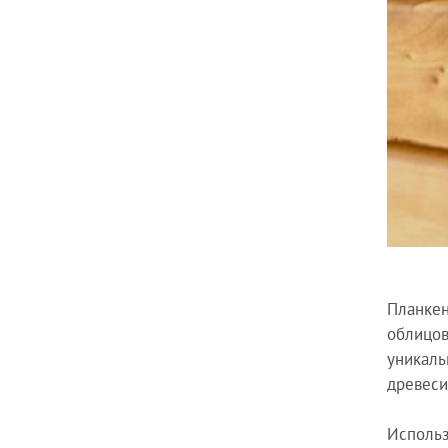
Планкен
облицов
уникаль
древеси
Использ