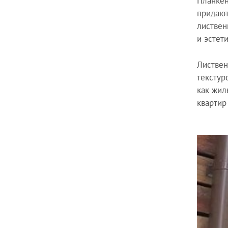
Планкен
придают
листвен
и эстет
Листвен
текстур
как жил
квартир