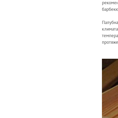
рекомен
барбекю
Палубна
климата
темпера
протяже