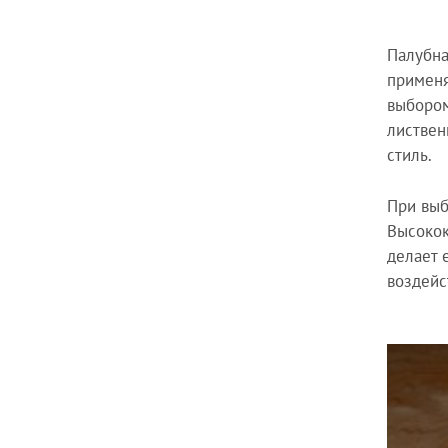
Палубна
применя
выбором
листвен
стиль.
При выб
Высокок
делает 
воздейс