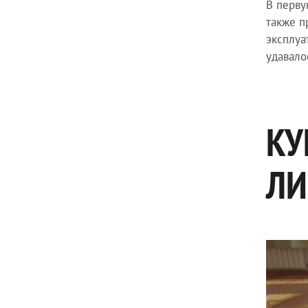
В перву
также п
эксплуа
удавало
КУ
ЛИ