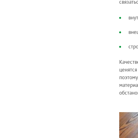
связать
вну
вне
стр
Качеств
ценятся
поэтому
материа
обстано