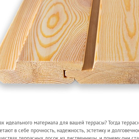
ах идеального материала для вашей террасы? Тогда террас
етают в себе прочность, надежность, эстетику и долговечно
ествах террасных досок из лиственницы, и почему они ст