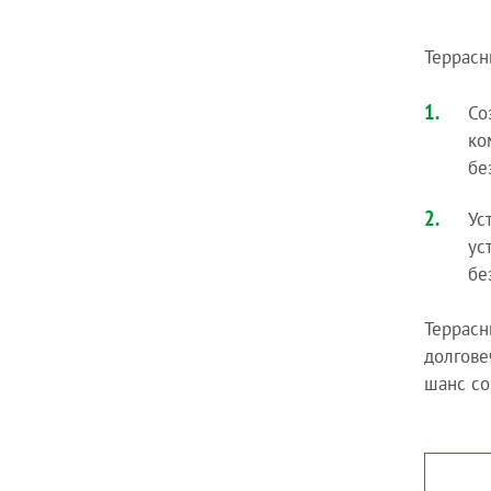
Террасн
Со
ко
бе
Ус
ус
бе
Террасн
долгове
шанс со