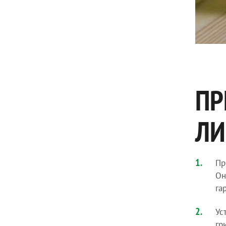
ПР
ЛИ
Пр
Он
га
Ус
гр