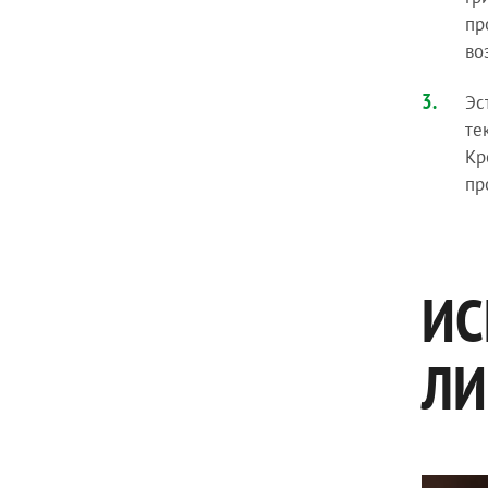
пр
во
Эс
те
Кр
пр
ИС
ЛИ