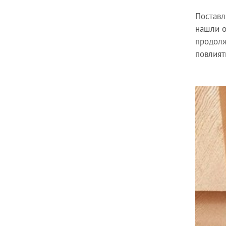
Поставл
нашли о
продолж
повлият