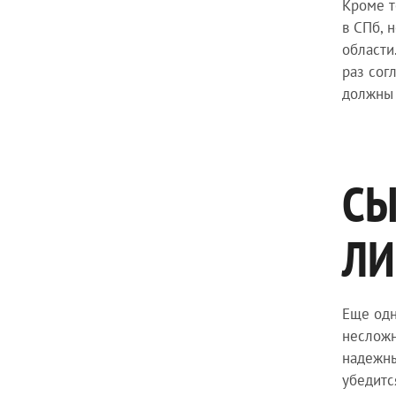
Кроме т
в СПб, 
области
раз сог
должны 
СЫ
ЛИ
Еще одн
несложн
надежны
убедитс