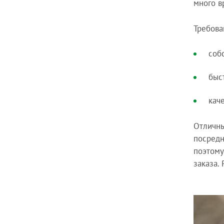
много в
Требова
соб
быс
кач
Отличны
посредн
поэтому
заказа.