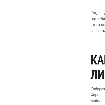
Когда н
потреби
этого о
вариант
КА
ЛИ
Собирая
Хороший
действи