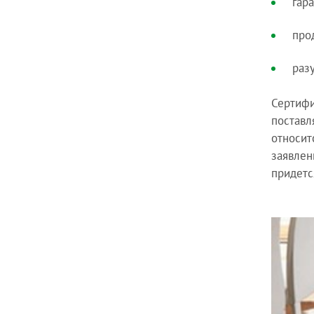
гар
про
раз
Сертифи
поставл
относит
заявлен
придетс