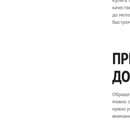
Купить 
качеств
до мело
быстром
ПР
ДО
Обращен
можно о
нужно р
внимани