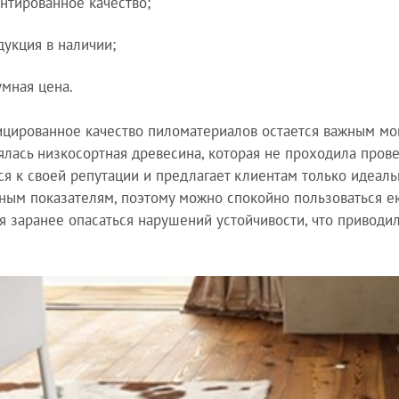
антированное качество;
дукция в наличии;
умная цена.
цированное качество пиломатериалов остается важным мо
ялась низкосортная древесина, которая не проходила прове
ся к своей репутации и предлагает клиентам только идеал
ным показателям, поэтому можно спокойно пользоваться ею
я заранее опасаться нарушений устойчивости, что приводи