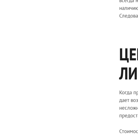
всегда 
наличию
Следова
ЦЕ
ЛИ
Когда п
дает во
несложн
предост
Стоимос