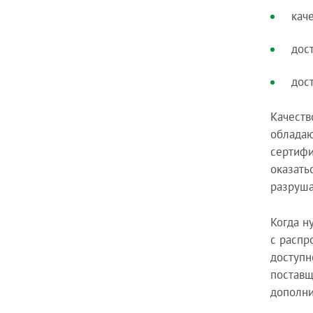
кач
дос
дос
Качеств
обладаю
сертифи
оказать
разруша
Когда н
с распр
доступн
поставщ
дополни