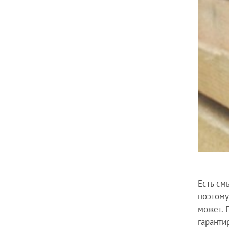
Есть см
поэтому
может. 
гаранти