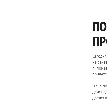
ПО
ПР
Сегодня
на сайт
пиломат
придетс
Цена по
действу
древеси