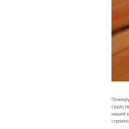
Планиру
существ
нашей к
строите