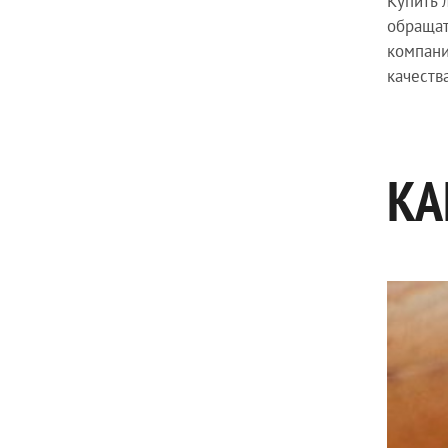
Купить 
обращат
компани
качеств
КА