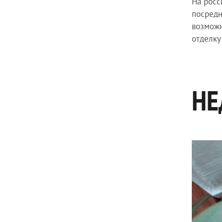
На росс
посредн
возможн
отделку
НЕ