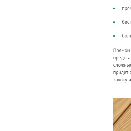
пря
бес
бол
Прямой 
предста
сложные
придет 
заявку 