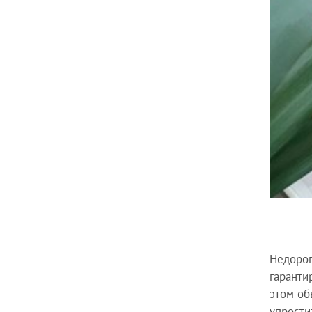
Недорог
гаранти
этом об
упрости