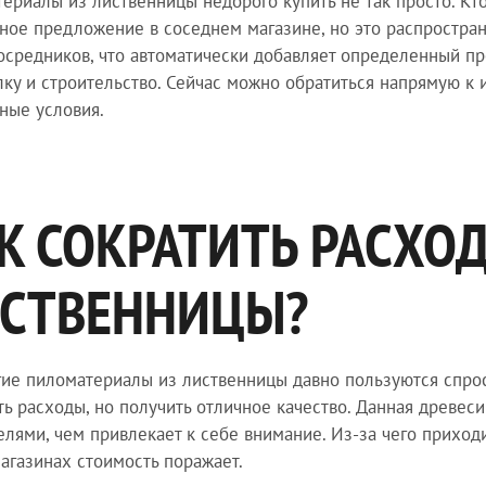
ериалы из лиственницы недорого купить не так просто. Кто
ное предложение в соседнем магазине, но это распростран
осредников, что автоматически добавляет определенный пр
лку и строительство. Сейчас можно обратиться напрямую к и
ные условия.
К СОКРАТИТЬ РАСХО
СТВЕННИЦЫ?
ие пиломатериалы из лиственницы давно пользуются спросо
ть расходы, но получить отличное качество. Данная древе
елями, чем привлекает к себе внимание. Из-за чего приходи
магазинах стоимость поражает.