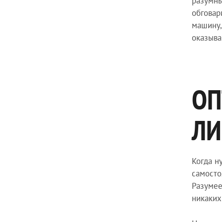
разумны
обговар
машину,
оказыва
ОП
ЛИ
Когда н
самосто
Разумее
никаких