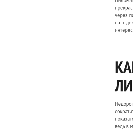
Пиломат
прекрас
через п
на отде
интерес
КА
ЛИ
Недорог
сократи
показат
ведь в 