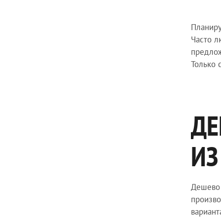
Планиру
Часто л
предлож
Только 
ДЕ
ИЗ
Дешево 
произво
вариант