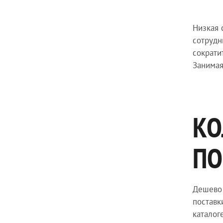
Низкая 
сотрудн
сократи
Занимая
КО
ПО
Дешево 
поставк
каталог