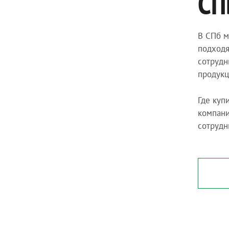
СП
В СПб м
подходя
сотрудн
продукц
Где куп
компани
сотрудн