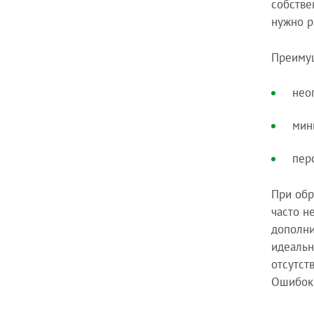
собстве
нужно р
Преимущ
нео
мин
пер
При обр
часто н
дополни
идеальн
отсутст
Ошибок 