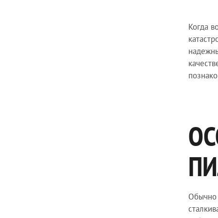
Когда в
катастр
надежны
качеств
познако
ОС
ПИ
Обычно 
сталкив