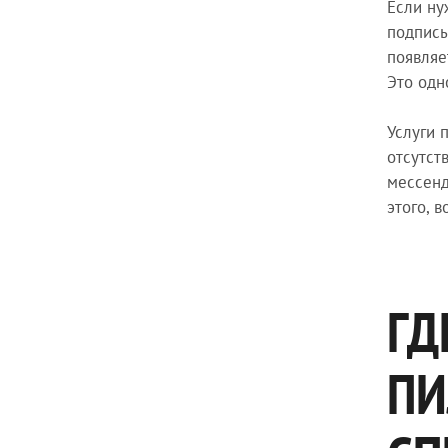
Если ну
подписы
появляе
Это одн
Услуги 
отсутст
мессенд
этого, 
ГД
ПИ