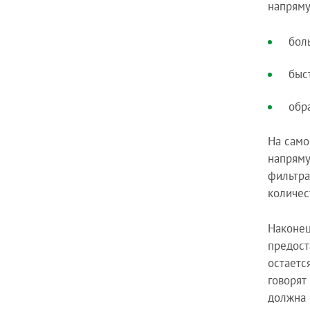
напряму
бол
быс
обра
На само
напряму
фильтра
количес
Наконец
предост
остаетс
говорят
должна 