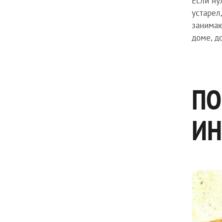
Если ну
устарел
занимаю
доме, д
ПО
ИН