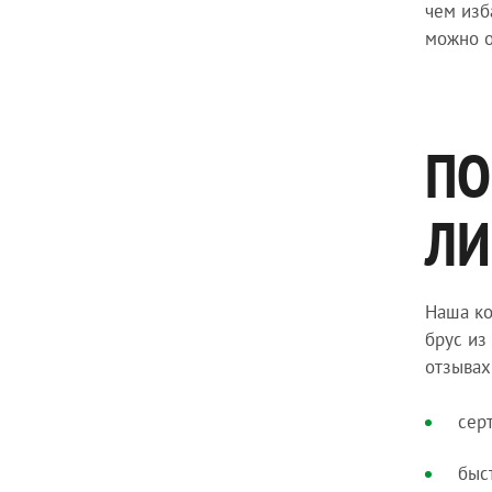
чем изб
можно о
ПО
ЛИ
Наша ко
брус из
отзывах
сер
быс