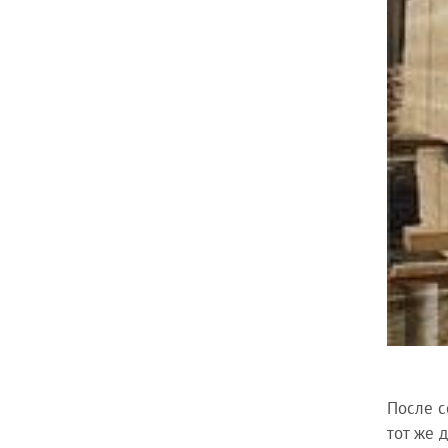
После с
тот же 