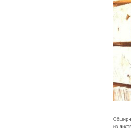
Обширны
из лист