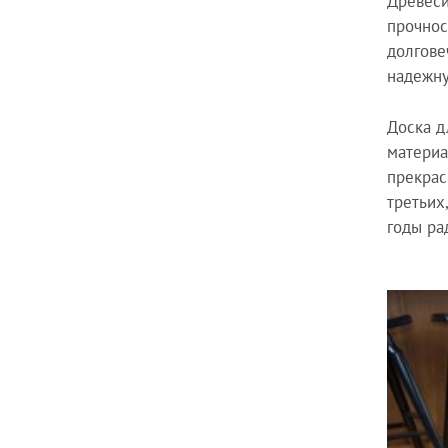
Древеси
прочнос
долгове
надежну
Доска д
материа
прекрас
третьих
годы ра