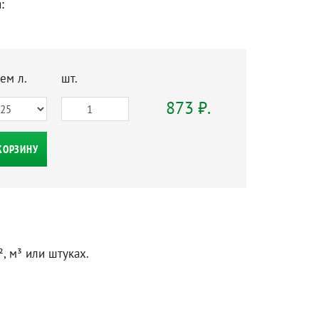
:
ем л.
шт.
873 ₽.
КОРЗИНУ
, м³ или штуках.