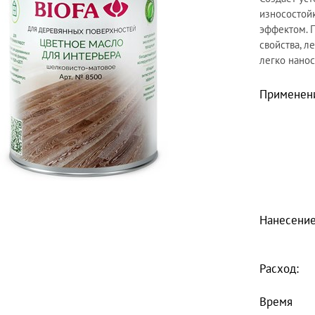
износостой
эффектом. 
свойства, л
легко нанос
Применен
Нанесение
Расход:
Время