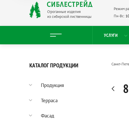
Режим ра
Строганные изделия
Пн-Вс:
10
из сибирской лиственницы
УСЛУГИ
КАТАЛОГ ПРОДУКЦИИ
Санкт-Пет
8
Продукция
Садовый паркет
Терраса
Террасная доска
Фасад
Палубная доска