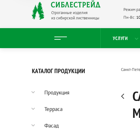
Режим ра
Строганные изделия
Пн-Вс:
10
из сибирской лиственницы
УСЛУГИ
КАТАЛОГ ПРОДУКЦИИ
Санкт-Пет
С
Продукция
Садовый паркет
Терраса
Террасная доска
Фасад
Палубная доска