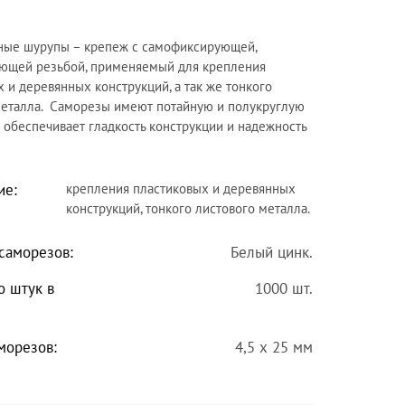
ные шурупы –
крепеж
с самофиксирующей,
ющей резьбой, применяемый для крепления
 и деревянных конструкций, а так же тонкого
металла.
Саморезы
имеют потайную и полукруглую
о обеспечивает гладкость конструкции и надежность
ие:
крепления пластиковых и деревянных
конструкций, тонкого листового металла.
саморезов:
Белый цинк.
о штук в
1000 шт.
морезов:
4,5 х 25 мм