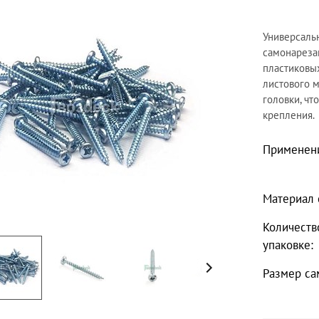
Универсаль
самонареза
пластиковых
листового 
головки, чт
крепления.
Применен
Материал 
Количеств
упаковке:
Размер са