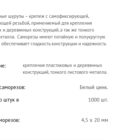
ные шурупы –
крепеж
с самофиксирующей,
ющей резьбой, применяемый для крепления
 и деревянных конструкций, а так же тонкого
металла.
Саморезы
имеют потайную и полукруглую
о обеспечивает гладкость конструкции и надежность
ие:
крепления пластиковых и деревянных
конструкций, тонкого листового металла.
саморезов:
Белый цинк.
о штук в
1000 шт.
морезов:
4,5 х 20 мм