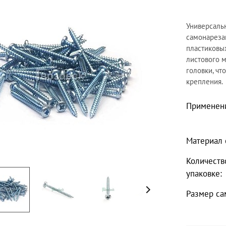
Универсаль
самонареза
пластиковых
листового 
головки, чт
крепления.
Применен
Материал 
Количеств
упаковке:
Размер са