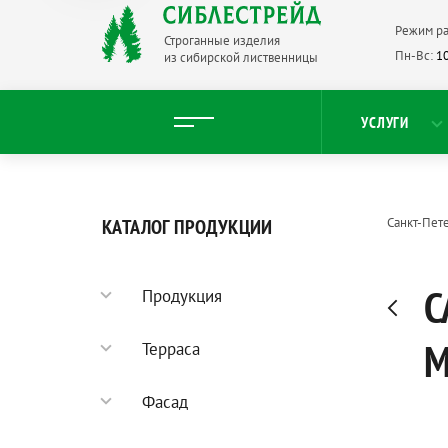
Режим ра
Строганные изделия
Пн-Вс:
10
из сибирской лиственницы
УСЛУГИ
КАТАЛОГ ПРОДУКЦИИ
Санкт-Пет
С
Продукция
Садовый паркет
Терраса
Террасная доска
Фасад
Палубная доска