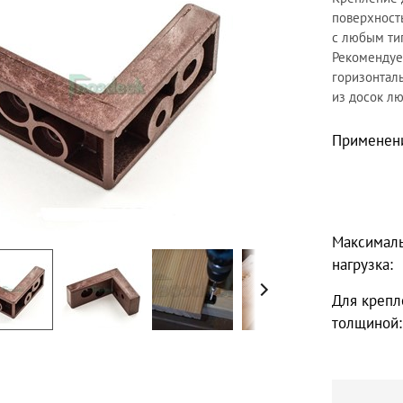
поверхност
с любым ти
Рекомендуе
горизонтал
из досок лю
Применен
Максимал
нагрузка:
Для крепл
толщиной: