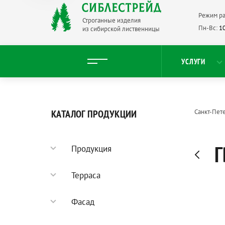
Режим ра
Строганные изделия
Пн-Вс:
10
из сибирской лиственницы
УСЛУГИ
КАТАЛОГ ПРОДУКЦИИ
Санкт-Пет
Г
Продукция
Садовый паркет
Терраса
Террасная доска
Фасад
Палубная доска