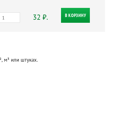
32 ₽.
В КОРЗИНУ
, м³ или штуках.