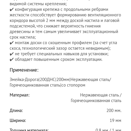
видимой системы крепления;
✔️ конфигурация крепежа с продольными ребрами
жесткости способствует формированию вентиляционного
коридора высотой 2 мм между доской настила и лаговой
подсистемой, что снижает вероятность гниения
древесины и тем самым увеличивает эксплуатационный
срок настила;
✔️ монтаж доски со скошенным профилем (за счет угла
скоса, технологический зазор остается невидимым);
✔️ не требует специальных навыков для установки;
✔️ обладает повышенным сроком эксплуатации.
Применение:
Змейка-Дорога|200ДНС|200мм|Нержавеющая сталь/
Горячеоцинкованная сталь|со стопором
Материал:
Нержавеющая сталь /
Горячеоцинкованная сталь
Длина:
200 мм.
Ширина:
19 мм
Толщина материала:
0.8 мм / 1 мм